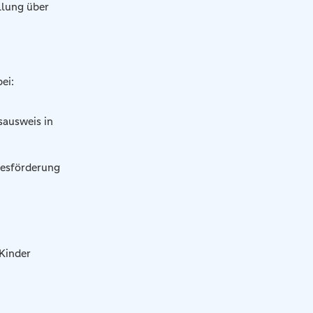
llung über
ei:
sausweis in
desförderung
 Kinder