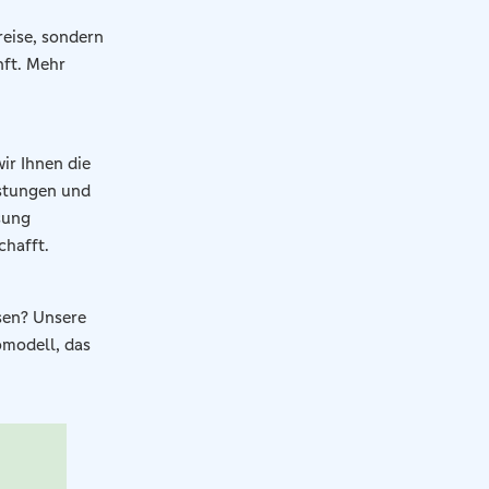
reise, sondern
nft. Mehr
ir Ihnen die
istungen und
ösung
chafft.
sen? Unsere
omodell, das